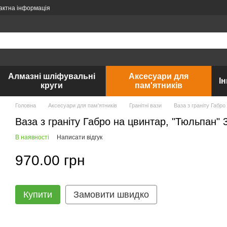
актна інформація
Алмазні шліфувальні
Аксесуари для
І
круги
пам'ятників
Головна
Аксесуари для пам'ятників
Гранітні вази
Ваза з граніту Габро
Ваза з граніту Габро на цвинтар, "Тюльпан" 
В наявності
Написати відгук
970.00 грн
Купити
Замовити швидко