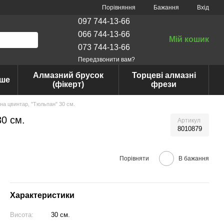
Порівняння
Бажання
Вхід
097 744-13-66
066 744-13-66
Мій кошик
073 744-13-66
Передзвонити вам?
Алмазний брусок
Торцеві алмазні
нше
(фікерт)
фрези
 на цвинтар, "Тюльпан" 30 см.
30 см.
Артикул
8010879
Порівняти
В бажання
Характеристики
Висота:
30 см.