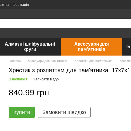
актна інформація
Алмазні шліфувальні
Аксесуари для
І
круги
пам'ятників
Головна
Аксесуари для пам'ятників
Хрестики для пам'ятників
Хрестик
Хрестик з розпяттям для пам'ятника, 17х7х1
В наявності
Написати відгук
840.99 грн
Купити
Замовити швидко