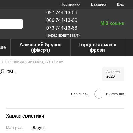
Порівняння
Бажання
Вхід
097 744-13-66
066 744-13-66
Мій кошик
073 744-13-66
Передзвонити вам?
Алмазний брусок
Торцеві алмазні
нше
(фікерт)
фрези
 з розпяттям для пам'ятника, 17х7х1,5 см.
,5 см.
Артикул
2620
Порівняти
В бажання
Характеристики
Матеріал:
Латунь