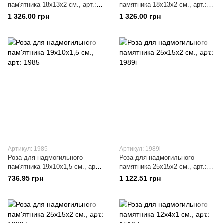
пам'ятника 18х13x2 см., арт.:
памятника 18х13х2 см., арт.:
1987i
1987d
1 326.00 грн
1 326.00 грн
Артикул: 1985
Артикул: 1989i
Роза для надмогильного
Роза для надмогильного
пам'ятника 19х10х1,5 см., арт.:
памятника 25х15x2 см., арт.:
1985
1989i
736.95 грн
1 122.51 грн