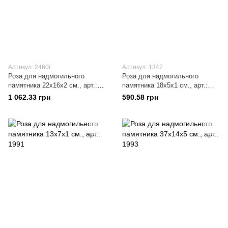
Артикул: 2460i
Артикул: 1347
Роза для надмогильного
Роза для надмогильного
памятника 22х16x2 см., арт.:
памятника 18х5x1 см., арт.:
2460i
1347
1 062.33 грн
590.58 грн