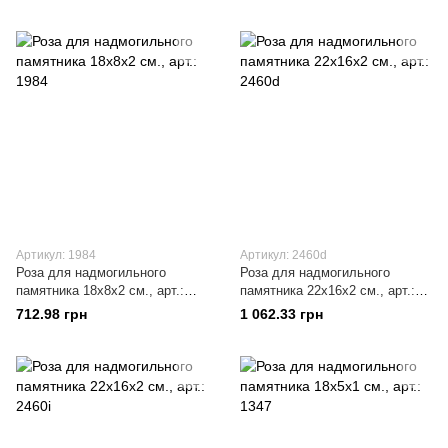
Артикул: 1984
Артикул: 2460d
Роза для надмогильного
Роза для надмогильного
памятника 18х8x2 см., арт.:
памятника 22х16x2 см., арт.:
1984
2460d
712.98 грн
1 062.33 грн