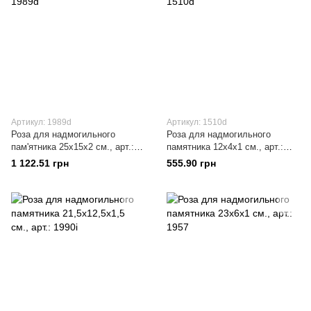
Артикул: 1989d
Артикул: 1510d
Роза для надмогильного
Роза для надмогильного
пам'ятника 25х15x2 см., арт.:
памятника 12х4x1 см., арт.:
1989d
1510d
1 122.51 грн
555.90 грн