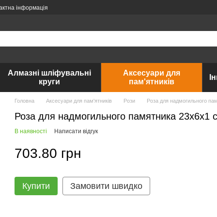
актна інформація
Алмазні шліфувальні
Аксесуари для
І
круги
пам'ятників
Головна
Аксесуари для пам'ятників
Рози
Роза для надмогильного памя
Роза для надмогильного памятника 23х6x1 см
В наявності
Написати відгук
703.80 грн
Купити
Замовити швидко