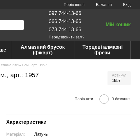
Порівняння
Бажання
Вхід
097 744-13-66
066 744-13-66
Мій кошик
073 744-13-66
Передзвонити вам?
Алмазний брусок
Торцеві алмазні
нше
(фікерт)
фрези
тника 23х6x1 см., арт.: 1957
., арт.: 1957
Артикул
1957
Порівняти
В бажання
Характеристики
Матеріал:
Латунь