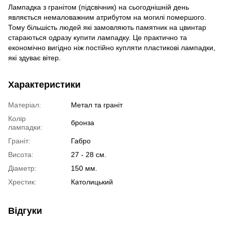
Лампадка з гранітом (підсвічник) на сьогоднішній день
являється немаловажним атрибутом на могилі помершого.
Тому більшість людей які замовляють памятник на цвинтар
стараються одразу купити лампадку. Це практично та
економічно вигідно ніж постійно купляти пластикові лампадки,
які здуває вітер.
Характеристики
Матеріал:
Метал та граніт
Колір
бронза
лампадки:
Граніт:
Габро
Висота:
27 - 28 см.
Діаметр:
150 мм.
Хрестик:
Католицький
Відгуки