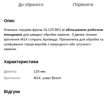
До обраного
Порівняти
Опис
Алмазна торцева фреза GL125-B01
із збільшеною робочою
площиною
для швидкої обробки каменю. З двома типами
кріплення М14 і спіраль Архімеда. Призначена для обробки та
шліфування торців виробів з природного або штучного
каменю.
Характеристики
Діаметр:
125 мм.
Кріплення:
М14, ухват Bosch
Відгуки