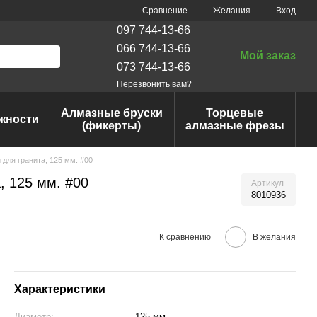
Сравнение
Желания
Вход
097 744-13-66
066 744-13-66
Мой заказ
073 744-13-66
Перезвонить вам?
Алмазные бруски
Торцевые
жности
(фикерты)
алмазные фрезы
для гранита, 125 мм. #00
 125 мм. #00
Артикул
8010936
К сравнению
В желания
Характеристики
Диаметр:
125 мм.