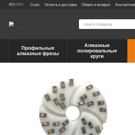
Перейти к основному контенту
RU
UA
PL
О нас
Оплата и доставка
Обмен и возврат
Контактна
Алмазные
Профильные
полировальные
алмазные фрезы
круги