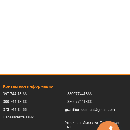
Контактная информация
097 744-13-66
+380977441366
066 744-13-66
+380977441366
073 744-13-66
granitlion.com.ua@gmail.com
Перезвонить вам?
Украина, г. Львов, ул. Городоцкая,
161