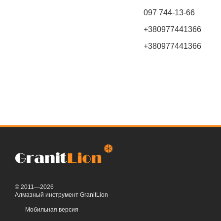
097 744-13-66
+380977441366
+380977441366
© 2011—2026
Алмазный инструмент GranitLion
Мобильная версия