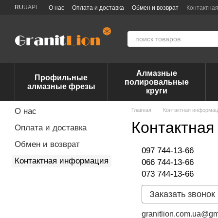
Перейти к основному контенту
RU
UA
PL
О нас
Оплата и доставка
Обмен и возврат
Контактна
Алмазные
Профильные
полировальные
алмазные фрезы
круги
О нас
Главная
Контактная информа
Контактная
Оплата и доставка
Обмен и возврат
097 744-13-66
Контактная информация
066 744-13-66
073 744-13-66
Заказать звонок
granitlion.com.ua@gm