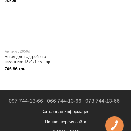
Артикул: 2050d
Ангел для надгробного
памятника 18х9x1 см., арт.:
2050d
706.86 грн
097 744-13-66
066 744-13-66
073 744-13-66
Контактная информация
Полная версия сайта