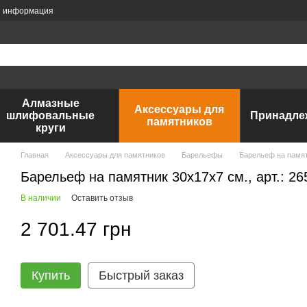
я информация
Алмазные
Аксессуары для
шлифовальные
Принадле
памятников
круги
Главная
Аксессуары для памятников
Барельефы
Барельеф на памятн
Барельеф на памятник 30х17x7 см., арт.: 26
В наличии
Оставить отзыв
2 701.47 грн
Купить
Быстрый заказ