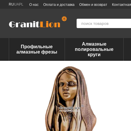
Перейти к основному контенту
RU
UA
PL
О нас
Оплата и доставка
Обмен и возврат
Контактна
Алмазные
Профильные
полировальные
алмазные фрезы
круги