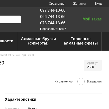
Сравнение
Желания
Вход
097 744-13-66
066 744-13-66
Мой заказ
073 744-13-66
Перезвонить вам?
Алмазные бруски
Торцевые
жности
(фикерты)
алмазные фрезы
ик 30х17x7 см., арт.: 2650
50
Артикул
2650
К сравнению
В желания
Характеристики
Материал:
Латунь