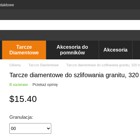
ntaktowe
Tarcze
Akcesoria do
Akcesoria
Diamentowe
pomników
Główny
Tarcze Diamentowe
Tarcze diamentowe do szlifowania granitu, 320 
Tarcze diamentowe do szlifowania granitu, 32
В наличии
Przekaż opinię
$15.40
Granulacja: