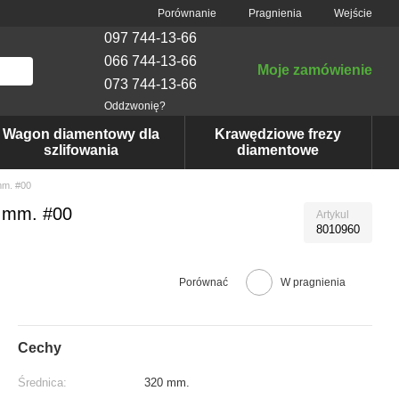
Porównanie
Pragnienia
Wejście
097 744-13-66
066 744-13-66
Moje zamówienie
073 744-13-66
Oddzwonię?
Wagon diamentowy dla
Krawędziowe frezy
szlifowania
diamentowe
mm. #00
0 mm. #00
Artykul
8010960
Porównać
W pragnienia
Cechy
Średnica:
320 mm.