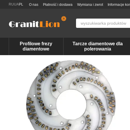
Przejdź do głównej treści
RU
UA
PL
O nas
Płatność i dostawa
Wymiana i zwrot
Informacje ko
Profilowe frezy
Tarcze diamentowe dla
diamentowe
polerowania