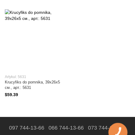
Artykul: 5631
Krucyfiks do pomnika, 39х26x5
см., арт.: 5631
$59.39
097 744-13-66
066 744-13-66
073 744-13-66