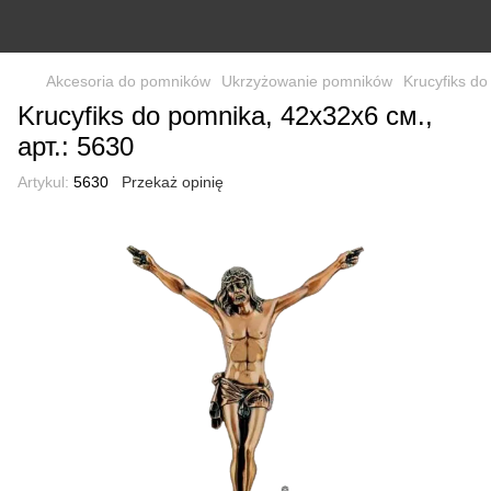
Akcesoria do pomników
Ukrzyżowanie pomników
Krucyfiks do
Krucyfiks do pomnika, 42х32х6 см.,
арт.: 5630
Artykul:
5630
Przekaż opinię