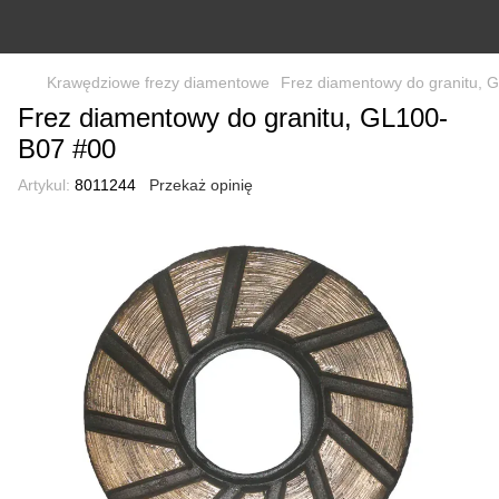
Krawędziowe frezy diamentowe
Frez diamentowy do granitu, 
Frez diamentowy do granitu, GL100-
B07 #00
Artykul:
8011244
Przekaż opinię