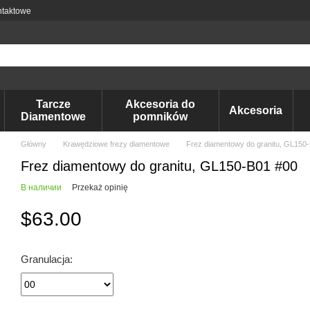
ntaktowe
Tarcze
Akcesoria do
Akcesoria
Diamentowe
pomników
Główny
Krawędziowe frezy diamentowe
Frez diamentowy do granitu, GL150
Frez diamentowy do granitu, GL150-B01 #00
В наличии
Przekaż opinię
$63.00
Granulacja: