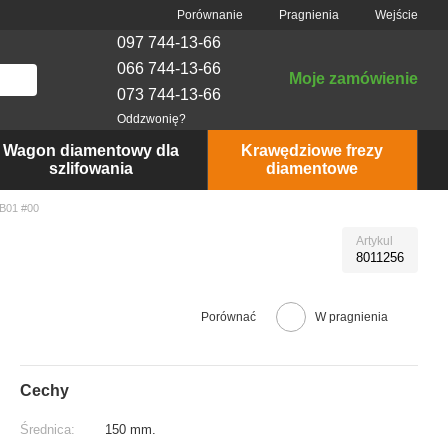
Porównanie
Pragnienia
Wejście
097 744-13-66
066 744-13-66
Moje zamówienie
073 744-13-66
Oddzwonię?
Wagon diamentowy dla
Krawędziowe frezy
szlifowania
diamentowe
-B01 #00
Artykul
8011256
Porównać
W pragnienia
Cechy
Średnica:
150 mm.