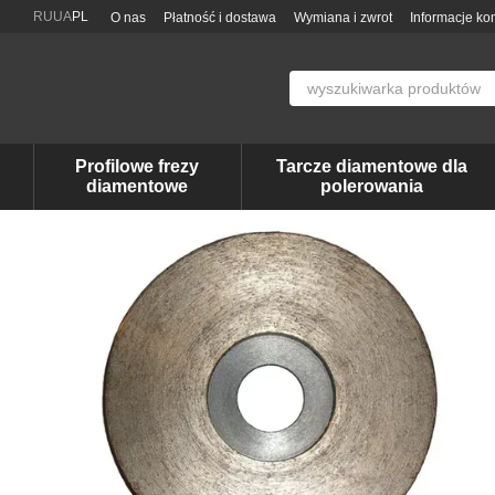
Przejdź do głównej treści
RU
UA
PL
O nas
Płatność i dostawa
Wymiana i zwrot
Informacje ko
Profilowe frezy
Tarcze diamentowe dla
diamentowe
polerowania