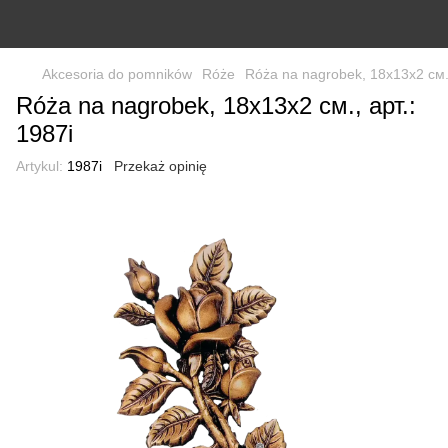
Akcesoria do pomników
Róże
Róża na nagrobek, 18х13x2 см.,
Róża na nagrobek, 18х13x2 см., арт.:
1987i
Artykul:
1987i
Przekaż opinię