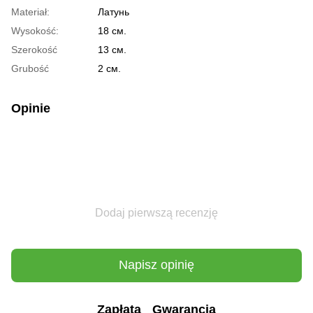
Materiał:
Латунь
Wysokość:
18 см.
Szerokość
13 см.
Grubość
2 см.
Opinie
Dodaj pierwszą recenzję
Napisz opinię
Zapłata
Gwarancja